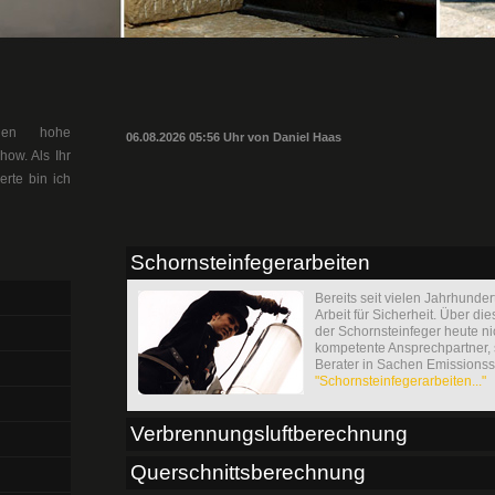
llen hohe
06.08.2026 05:56 Uhr von Daniel Haas
ow. Als Ihr
erte bin ich
Schornsteinfegerarbeiten
Bereits seit vielen Jahrhunder
Arbeit für Sicherheit. Über die
der Schornsteinfeger heute n
kompetente Ansprechpartner,
Berater in Sachen Emissions
"Schornsteinfegerarbeiten..."
Verbrennungsluftberechnung
Querschnittsberechnung