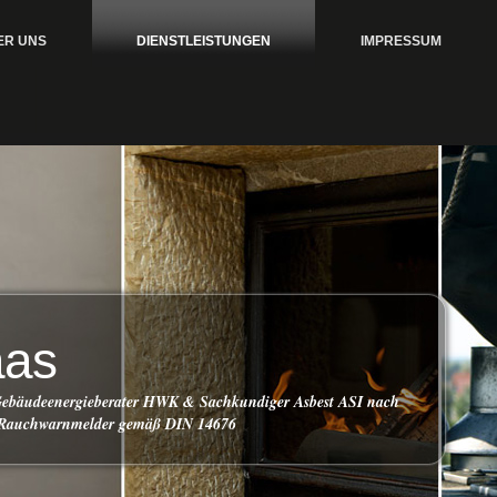
ER UNS
DIENSTLEISTUNGEN
IMPRESSUM
aas
 Gebäudeenergieberater HWK & Sachkundiger Asbest ASI nach
 Rauchwarnmelder gemäß DIN 14676