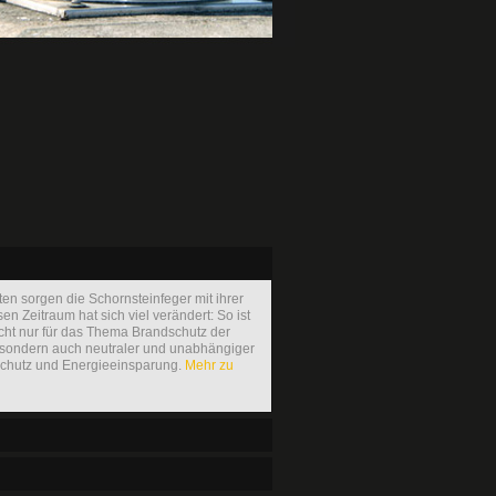
ten sorgen die Schornsteinfeger mit ihrer
sen Zeitraum hat sich viel verändert: So ist
icht nur für das Thema Brandschutz der
 sondern auch neutraler und unabhängiger
schutz und Energieeinsparung.
Mehr zu