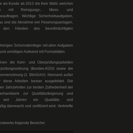
e als Kunde ab 2013 die freie Wahl, welchen
 Sie mit Reinigungs-, Mess- und
eauftragen. Wichtige Sicherheitsaufgaben,
hau und die Abnahme von Feuerungsanlagen,
 den Händen des bevollmächtigten
isherigen Schornsteinfeger mit allen Aufgaben
 und unnötigen Aufwand mit Formalitäten.
einen die Kehr- und Überprüfungsarbeiten
rprüfungsordnung (Bundes-KÜO) sowie die
enverordnung (1. BImSchV). Niemand außer
r diese Arbeiten besser ausgebildet. Die
en Jahrzehnten zur besten Zufriedenheit der
rhandwerk zur Qualitätssteigerung und
ten seit Jahren ein Qualitäts- und
überwacht und zertifiziert wird. Verbriefte
andwerks folgende Bereiche: