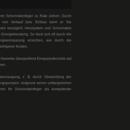
ren Schornsteinfeger zu Rate ziehen: Durch
it von Verkauf bzw. Einbau kann er Sie
ven bezüglich Heizsystem und Schornstein
 Energieberatung. So lässt sich oft durch die
rgieeinsparung erreichen, wie durch die
edrigeren Kosten.
r Gewerke übergreifend Einsparpotenziale auf
hmen.
meerzeugung, z. B. durch Überprüfung der
ngspumpen. Aufgrund seiner umfangreichen
nen Ihr Schornsteinfeger als kompetenter