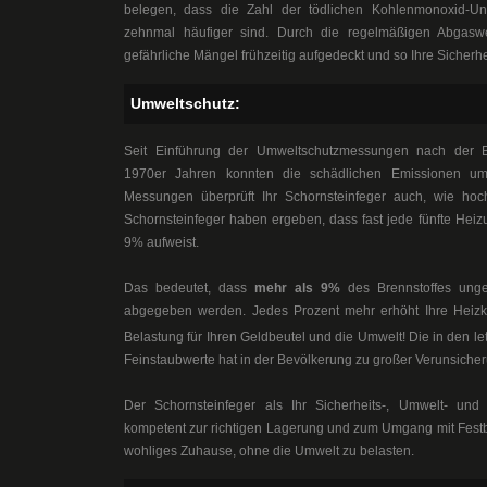
belegen, dass die Zahl der tödlichen Kohlenmonoxid-U
zehnmal häufiger sind. Durch die regelmäßigen Abga
gefährliche Mängel frühzeitig aufgedeckt und so Ihre Sicherhei
Umweltschutz:
Seit Einführung der Umweltschutzmessungen nach der B
1970er Jahren konnten die schädlichen Emissionen u
Messungen überprüft Ihr Schornsteinfeger auch, wie hoc
Schornsteinfeger haben ergeben, dass fast jede fünfte Hei
9% aufweist.
Das bedeutet, dass
mehr als 9%
des Brennstoffes ung
abgegeben werden. Jedes Prozent mehr erhöht Ihre Heiz
Belastung für Ihren Geldbeutel und die Umwelt! Die in den le
Feinstaubwerte hat in der Bevölkerung zu großer Verunsicher
Der Schornsteinfeger als Ihr Sicherheits-, Umwelt- un
kompetent zur richtigen Lagerung und zum Umgang mit Festb
wohliges Zuhause, ohne die Umwelt zu belasten.