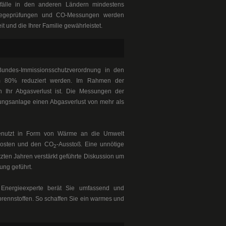
nfälle in den anderen Ländern mindestens
swegeprüfungen und CO-Messungen werden
t und die Ihrer Familie gewährleistet.
undes-Immissionsschutzverordnung in den
m 80% reduziert werden. Im Rahmen der
h Ihr Abgasverlust ist. Die Messungen der
zungsanlage einen Abgasverlust von mehr als
enutzt in Form von Wärme an die Umwelt
kosten und den CO
-Ausstoß. Eine unnötige
2
tzten Jahren verstärkt geführte Diskussion um
ung geführt.
d Energieexperte berät Sie umfassend und
rennstoffen. So schaffen Sie ein warmes und