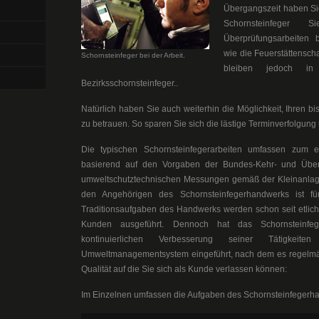
Übergangszeit haben Si
Schornsteinfeger
Überprüfungsarbeiten b
wie die Feuerstättensc
Schornsteinfeger bei der Arbeit.
bleiben jedoch in
Bezirksschornsteinfeger..
Natürlich haben Sie auch weiterhin die Möglichkeit, Ihren b
zu betrauen. So sparen Sie sich die lästige Terminverfolgung
Die typischen Schornsteinfegerarbeiten umfassen zum 
basierend auf den Vorgaben der Bundes-Kehr- und Übe
umweltschutztechnischen Messungen gemäß der Kleinanlag
den Angehörigen des Schornsteinfegerhandwerks ist fü
Traditionsaufgaben des Handwerks werden schon seit etlich
Kunden ausgeführt. Dennoch hat das Schornsteinfege
kontinuierlichen Verbesserung seiner Tätigkei
Umweltmanagementsystem eingeführt, nach dem es regelmäßig 
Qualität auf die Sie sich als Kunde verlassen können:
Im Einzelnen umfassen die Aufgaben des Schornsteinfegerh