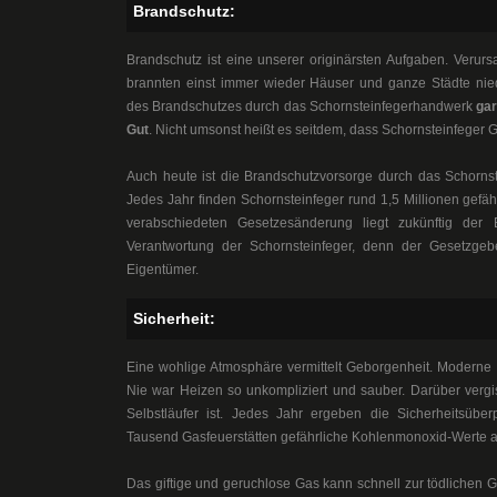
Brandschutz:
Brandschutz ist eine unserer originärsten Aufgaben. Verurs
brannten einst immer wieder Häuser und ganze Städte nie
des Brandschutzes durch das Schornsteinfegerhandwerk
gar
Gut
. Nicht umsonst heißt es seitdem, dass Schornsteinfeger G
Auch heute ist die Brandschutzvorsorge durch das Schornst
Jedes Jahr finden Schornsteinfeger rund 1,5 Millionen gefä
verabschiedeten Gesetzesänderung liegt zukünftig der 
Verantwortung der Schornsteinfeger, denn der Gesetzgebe
Eigentümer.
Sicherheit:
Eine wohlige Atmosphäre vermittelt Geborgenheit. Moderne 
Nie war Heizen so unkompliziert und sauber. Darüber vergis
Selbstläufer ist. Jedes Jahr ergeben die Sicherheitsüber
Tausend Gasfeuerstätten gefährliche Kohlenmonoxid-Werte 
Das giftige und geruchlose Gas kann schnell zur tödlichen 