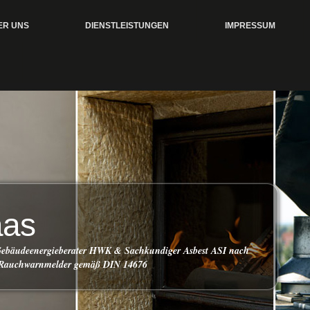
ER UNS
DIENSTLEISTUNGEN
IMPRESSUM
aas
 Gebäudeenergieberater HWK & Sachkundiger Asbest ASI nach
 Rauchwarnmelder gemäß DIN 14676