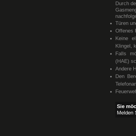
Durch de
Gasmeng
nachfolg
Türen un
Offenes 
Keine el
Klingel,
Falls mö
(HAE) sc
Andere H
Den Bere
Telefona
Feuerweh
Sie mö
Melden S