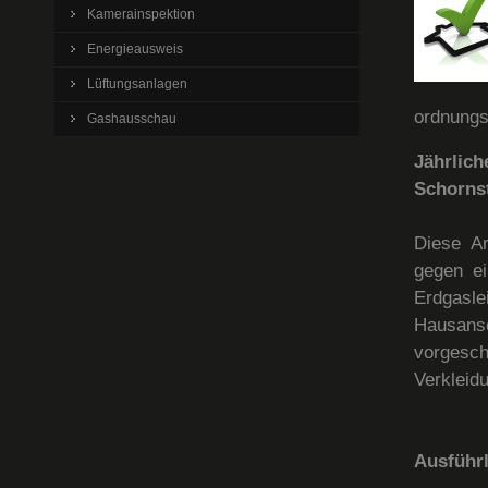
Kamerainspektion
Energieausweis
Lüftungsanlagen
ordnungs
Gashausschau
Jährlic
Schornst
Diese Ar
gegen ei
Erdgasl
Hausansc
vorgesc
Verkleid
Ausführl